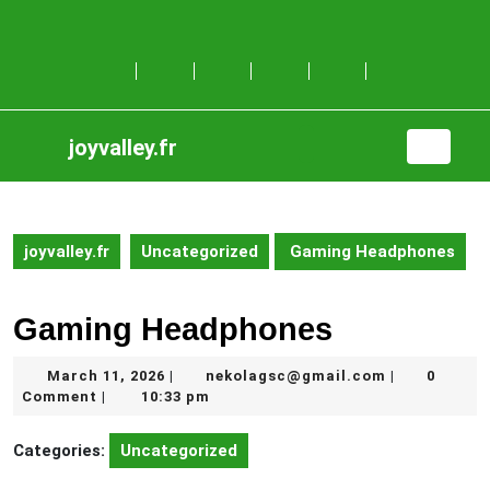
Skip
to
content
Skip
to
content
joyvalley.fr
Open
Button
joyvalley.fr
Uncategorized
Gaming Headphones
Gaming Headphones
March
nekolagsc@g
March 11, 2026
nekolagsc@gmail.com
0
|
|
11,
Comment
10:33 pm
|
2026
Categories:
Uncategorized